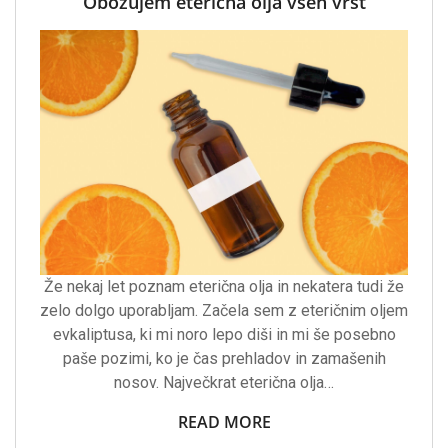
Obožujem eterična olja vseh vrst
Že nekaj let poznam eterična olja in nekatera tudi že
zelo dolgo uporabljam. Začela sem z eteričnim oljem
evkaliptusa, ki mi noro lepo diši in mi še posebno
paše pozimi, ko je čas prehladov in zamašenih
nosov. Največkrat eterična olja…
READ MORE