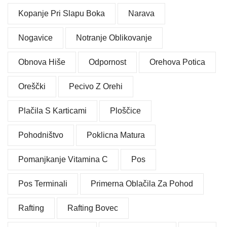
Kopanje Pri Slapu Boka
Narava
Nogavice
Notranje Oblikovanje
Obnova Hiše
Odpornost
Orehova Potica
Oreščki
Pecivo Z Orehi
Plačila S Karticami
Ploščice
Pohodništvo
Poklicna Matura
Pomanjkanje Vitamina C
Pos
Pos Terminali
Primerna Oblačila Za Pohod
Rafting
Rafting Bovec