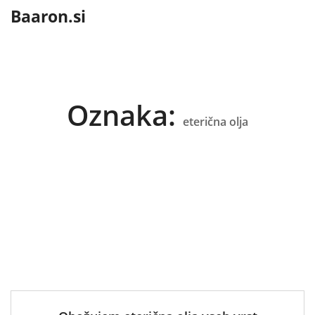
content
Baaron.si
Oznaka:
eterična olja