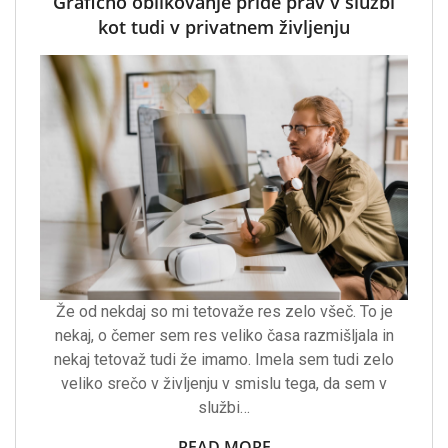
Grafično oblikovanje pride prav v službi
kot tudi v privatnem življenju
Že od nekdaj so mi tetovaže res zelo všeč. To je
nekaj, o čemer sem res veliko časa razmišljala in
nekaj tetovaž tudi že imamo. Imela sem tudi zelo
veliko srečo v življenju v smislu tega, da sem v
službi…
READ MORE