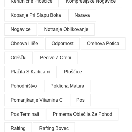
Keramične Ploščice
Kompresijske Nogavice
Kopanje Pri Slapu Boka
Narava
Nogavice
Notranje Oblikovanje
Obnova Hiše
Odpornost
Orehova Potica
Oreščki
Pecivo Z Orehi
Plačila S Karticami
Ploščice
Pohodništvo
Poklicna Matura
Pomanjkanje Vitamina C
Pos
Pos Terminali
Primerna Oblačila Za Pohod
Rafting
Rafting Bovec