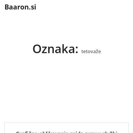
content
Baaron.si
Oznaka:
tetovaže