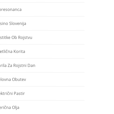
oresonanca
sino Slovenija
stitke Ob Rojstvu
etlična Korita
rila Za Rojstni Dan
lovna Obutev
ektrični Pastir
erična Olja