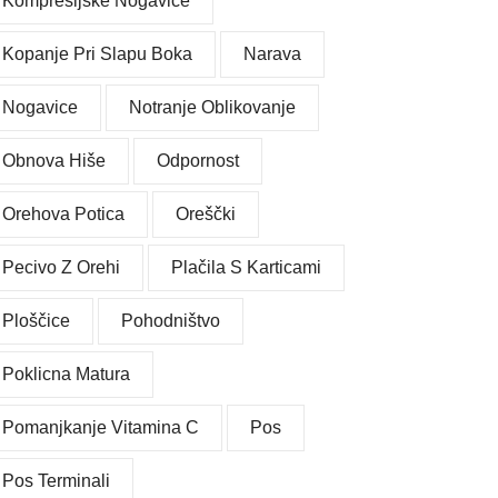
Kompresijske Nogavice
Kopanje Pri Slapu Boka
Narava
Nogavice
Notranje Oblikovanje
Obnova Hiše
Odpornost
Orehova Potica
Oreščki
Pecivo Z Orehi
Plačila S Karticami
Ploščice
Pohodništvo
Poklicna Matura
Pomanjkanje Vitamina C
Pos
Pos Terminali