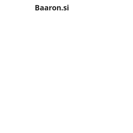
Skip
Baaron.si
to
content