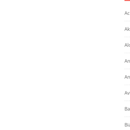
Ac
Ak
Al
An
An
Av
Ba
Bi