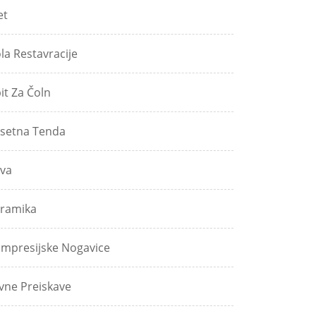
et
ola Restavracije
pit Za Čoln
setna Tenda
va
ramika
mpresijske Nogavice
vne Preiskave