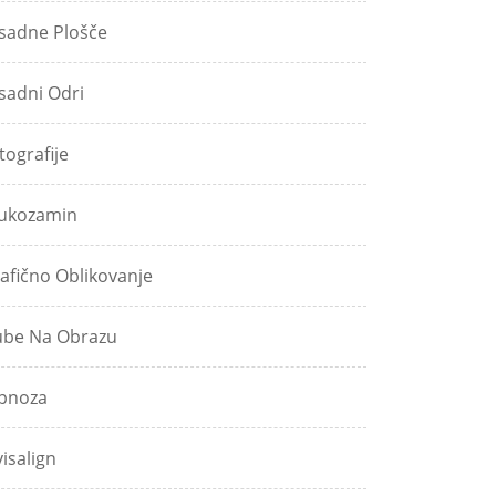
sadne Plošče
sadni Odri
tografije
ukozamin
afično Oblikovanje
be Na Obrazu
pnoza
visalign