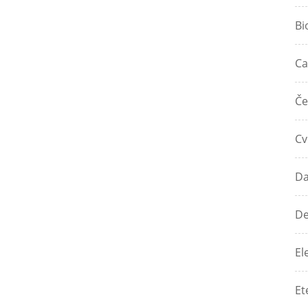
Bi
Ca
Če
Cv
Da
De
El
Et