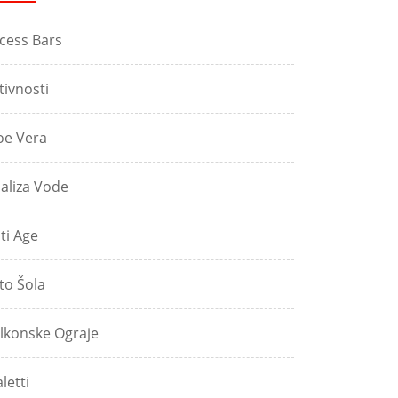
cess Bars
tivnosti
oe Vera
aliza Vode
ti Age
to Šola
lkonske Ograje
aletti