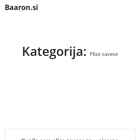
content
Baaron.si
Kategorija:
Plise zavese