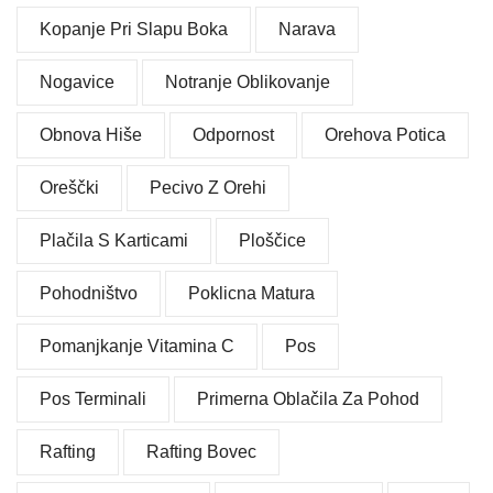
Kopanje Pri Slapu Boka
Narava
Nogavice
Notranje Oblikovanje
Obnova Hiše
Odpornost
Orehova Potica
Oreščki
Pecivo Z Orehi
Plačila S Karticami
Ploščice
Pohodništvo
Poklicna Matura
Pomanjkanje Vitamina C
Pos
Pos Terminali
Primerna Oblačila Za Pohod
Rafting
Rafting Bovec