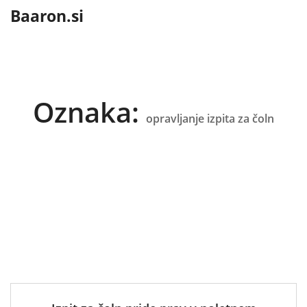
content
Baaron.si
Oznaka:
opravljanje izpita za čoln