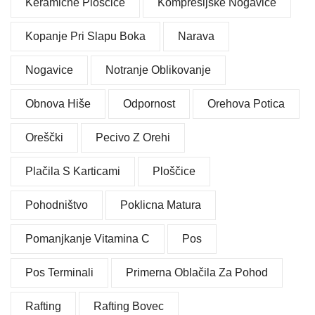
Keramične Ploščice
Kompresijske Nogavice
Kopanje Pri Slapu Boka
Narava
Nogavice
Notranje Oblikovanje
Obnova Hiše
Odpornost
Orehova Potica
Oreščki
Pecivo Z Orehi
Plačila S Karticami
Ploščice
Pohodništvo
Poklicna Matura
Pomanjkanje Vitamina C
Pos
Pos Terminali
Primerna Oblačila Za Pohod
Rafting
Rafting Bovec