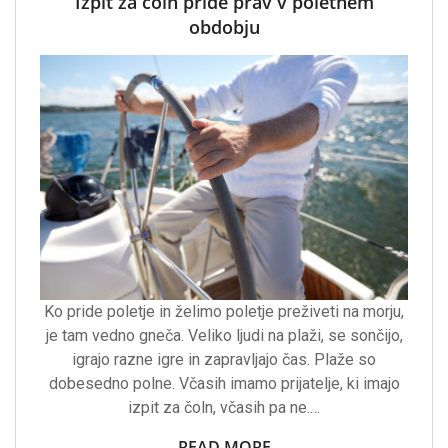
Izpit za čoln pride prav v poletnem
obdobju
Ko pride poletje in želimo poletje preživeti na morju,
je tam vedno gneča. Veliko ljudi na plaži, se sončijo,
igrajo razne igre in zapravljajo čas. Plaže so
dobesedno polne. Včasih imamo prijatelje, ki imajo
izpit za čoln, včasih pa ne.…
READ MORE