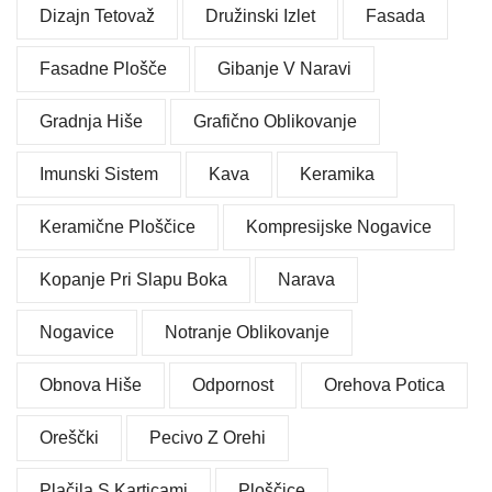
Dizajn Tetovaž
Družinski Izlet
Fasada
Fasadne Plošče
Gibanje V Naravi
Gradnja Hiše
Grafično Oblikovanje
Imunski Sistem
Kava
Keramika
Keramične Ploščice
Kompresijske Nogavice
Kopanje Pri Slapu Boka
Narava
Nogavice
Notranje Oblikovanje
Obnova Hiše
Odpornost
Orehova Potica
Oreščki
Pecivo Z Orehi
Plačila S Karticami
Ploščice