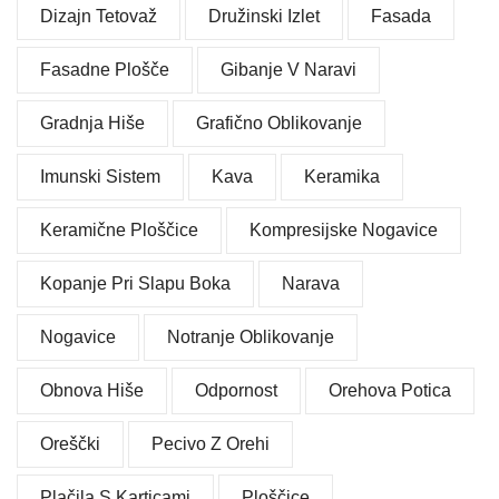
Dizajn Tetovaž
Družinski Izlet
Fasada
Fasadne Plošče
Gibanje V Naravi
Gradnja Hiše
Grafično Oblikovanje
Imunski Sistem
Kava
Keramika
Keramične Ploščice
Kompresijske Nogavice
Kopanje Pri Slapu Boka
Narava
Nogavice
Notranje Oblikovanje
Obnova Hiše
Odpornost
Orehova Potica
Oreščki
Pecivo Z Orehi
Plačila S Karticami
Ploščice