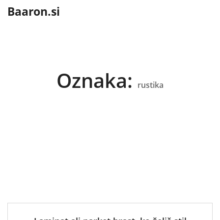
content
Baaron.si
Oznaka:
rustika