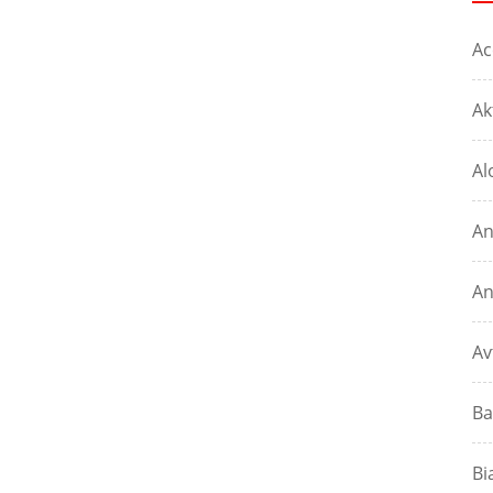
Ac
Ak
Al
An
An
Av
Ba
Bi