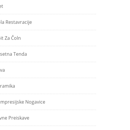
et
ola Restavracije
pit Za Čoln
setna Tenda
va
ramika
mpresijske Nogavice
vne Preiskave