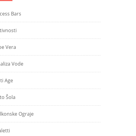
cess Bars
tivnosti
oe Vera
aliza Vode
ti Age
to Šola
lkonske Ograje
aletti