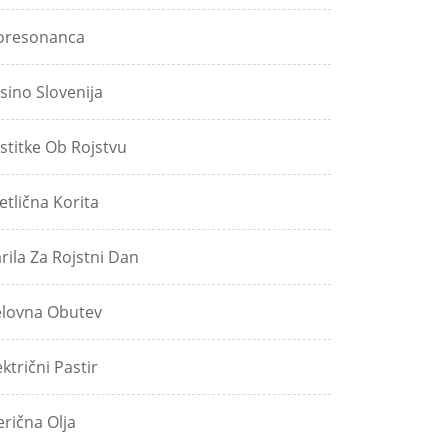
oresonanca
sino Slovenija
stitke Ob Rojstvu
etlična Korita
rila Za Rojstni Dan
lovna Obutev
ektrični Pastir
erična Olja