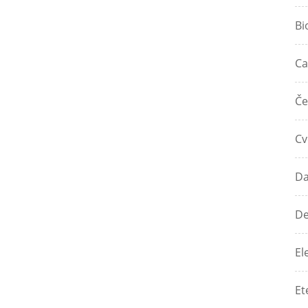
Bi
Ca
Če
Cv
Da
De
El
Et