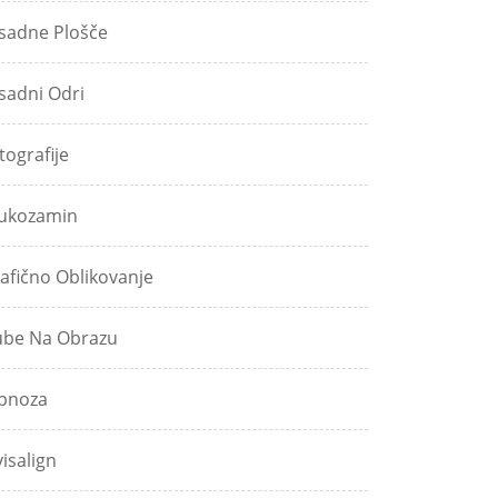
sadne Plošče
sadni Odri
tografije
ukozamin
afično Oblikovanje
be Na Obrazu
pnoza
visalign