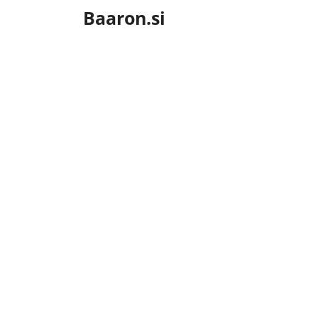
Skip
Baaron.si
to
content