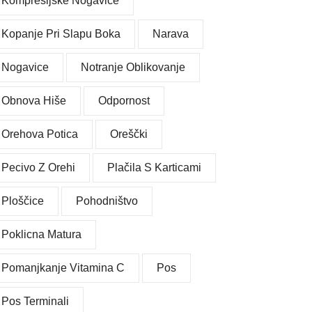
Kompresijske Nogavice
Kopanje Pri Slapu Boka
Narava
Nogavice
Notranje Oblikovanje
Obnova Hiše
Odpornost
Orehova Potica
Oreščki
Pecivo Z Orehi
Plačila S Karticami
Ploščice
Pohodništvo
Poklicna Matura
Pomanjkanje Vitamina C
Pos
Pos Terminali