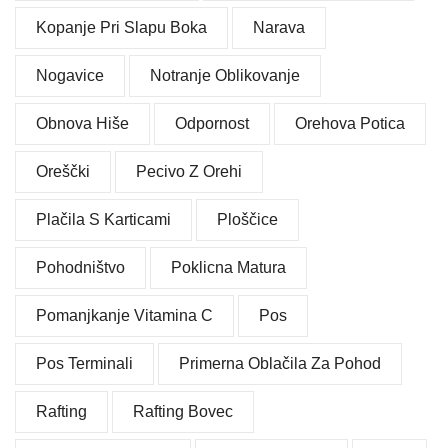
Kopanje Pri Slapu Boka
Narava
Nogavice
Notranje Oblikovanje
Obnova Hiše
Odpornost
Orehova Potica
Oreščki
Pecivo Z Orehi
Plačila S Karticami
Ploščice
Pohodništvo
Poklicna Matura
Pomanjkanje Vitamina C
Pos
Pos Terminali
Primerna Oblačila Za Pohod
Rafting
Rafting Bovec