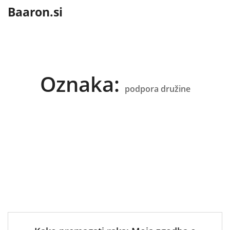
content
Baaron.si
Oznaka:
podpora družine