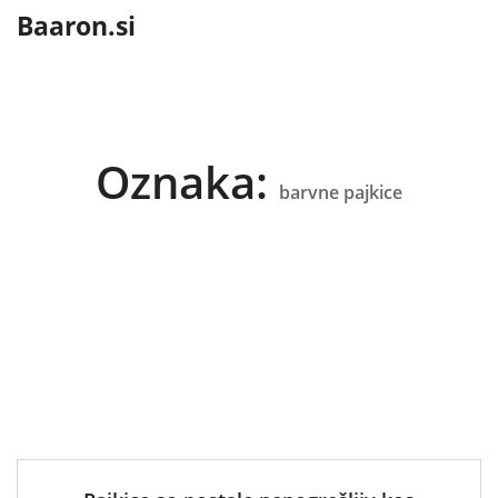
content
Baaron.si
Oznaka:
barvne pajkice