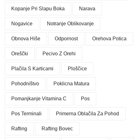
Kopanje Pri Slapu Boka
Narava
Nogavice
Notranje Oblikovanje
Obnova Hiše
Odpornost
Orehova Potica
Oreščki
Pecivo Z Orehi
Plačila S Karticami
Ploščice
Pohodništvo
Poklicna Matura
Pomanjkanje Vitamina C
Pos
Pos Terminali
Primerna Oblačila Za Pohod
Rafting
Rafting Bovec