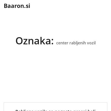
content
Baaron.si
Oznaka:
center rabljenih vozil