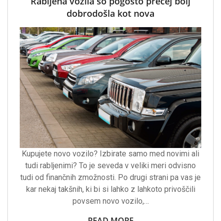
Rabljena vozila so pogosto precej bolj
dobrodošla kot nova
Kupujete novo vozilo? Izbirate samo med novimi ali
tudi rabljenimi? To je seveda v veliki meri odvisno
tudi od finančnih zmožnosti. Po drugi strani pa vas je
kar nekaj takšnih, ki bi si lahko z lahkoto privoščili
povsem novo vozilo,…
READ MORE