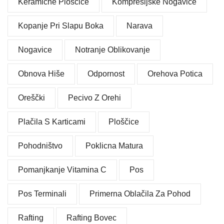
Keramične Ploščice
Kompresijske Nogavice
Kopanje Pri Slapu Boka
Narava
Nogavice
Notranje Oblikovanje
Obnova Hiše
Odpornost
Orehova Potica
Oreščki
Pecivo Z Orehi
Plačila S Karticami
Ploščice
Pohodništvo
Poklicna Matura
Pomanjkanje Vitamina C
Pos
Pos Terminali
Primerna Oblačila Za Pohod
Rafting
Rafting Bovec