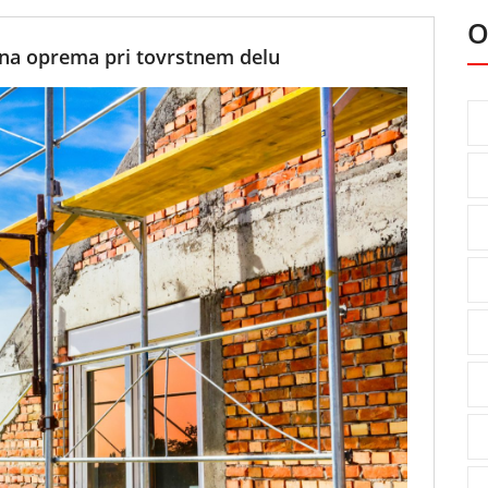
O
zna oprema pri tovrstnem delu