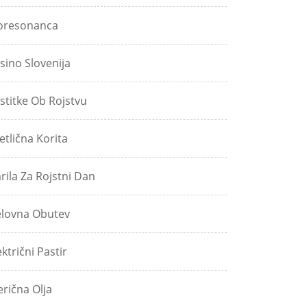
oresonanca
sino Slovenija
stitke Ob Rojstvu
etlična Korita
rila Za Rojstni Dan
lovna Obutev
ektrični Pastir
erična Olja