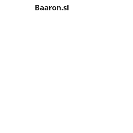
Skip
Baaron.si
to
content