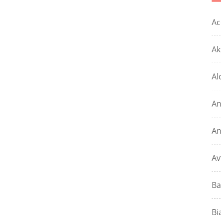
Ac
Ak
Al
An
An
Av
Ba
Bi