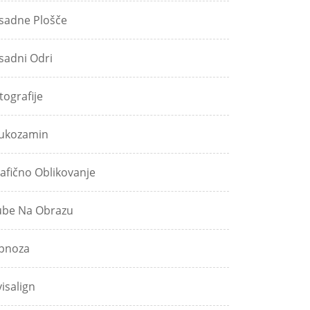
sadne Plošče
sadni Odri
tografije
ukozamin
afično Oblikovanje
be Na Obrazu
pnoza
visalign