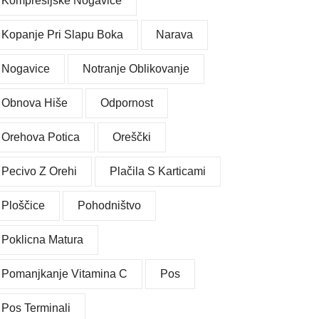
Kompresijske Nogavice
Kopanje Pri Slapu Boka
Narava
Nogavice
Notranje Oblikovanje
Obnova Hiše
Odpornost
Orehova Potica
Oreščki
Pecivo Z Orehi
Plačila S Karticami
Ploščice
Pohodništvo
Poklicna Matura
Pomanjkanje Vitamina C
Pos
Pos Terminali