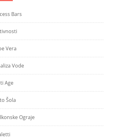
cess Bars
tivnosti
oe Vera
aliza Vode
ti Age
to Šola
lkonske Ograje
aletti