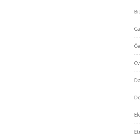
Bi
Ca
Če
Cv
Da
De
El
Et