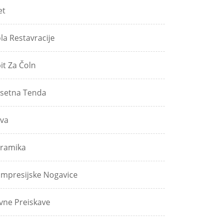
et
ola Restavracije
pit Za Čoln
setna Tenda
va
ramika
mpresijske Nogavice
vne Preiskave