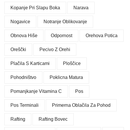
Kopanje Pri Slapu Boka
Narava
Nogavice
Notranje Oblikovanje
Obnova Hiše
Odpornost
Orehova Potica
Oreščki
Pecivo Z Orehi
Plačila S Karticami
Ploščice
Pohodništvo
Poklicna Matura
Pomanjkanje Vitamina C
Pos
Pos Terminali
Primerna Oblačila Za Pohod
Rafting
Rafting Bovec