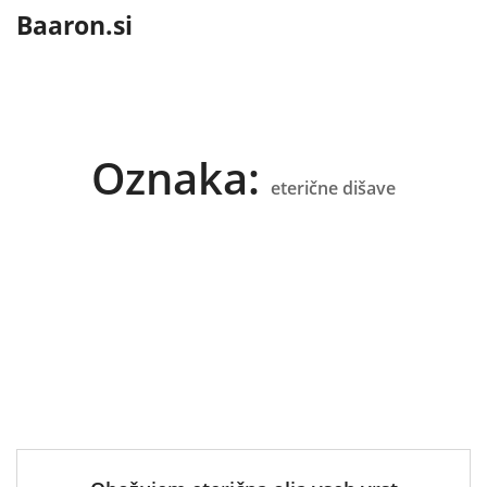
content
Baaron.si
Oznaka:
eterične dišave