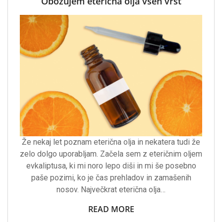
Obožujem eterična olja vseh vrst
Že nekaj let poznam eterična olja in nekatera tudi že
zelo dolgo uporabljam. Začela sem z eteričnim oljem
evkaliptusa, ki mi noro lepo diši in mi še posebno
paše pozimi, ko je čas prehladov in zamašenih
nosov. Največkrat eterična olja…
READ MORE