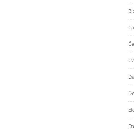
Bi
Ca
Če
Cv
Da
De
El
Et