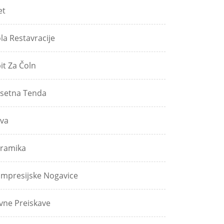
et
ola Restavracije
pit Za Čoln
setna Tenda
va
ramika
mpresijske Nogavice
vne Preiskave