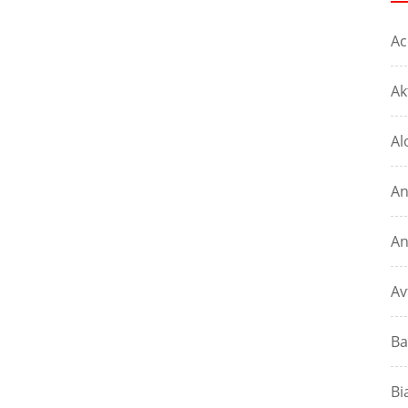
Ac
Ak
Al
An
An
Av
Ba
Bi