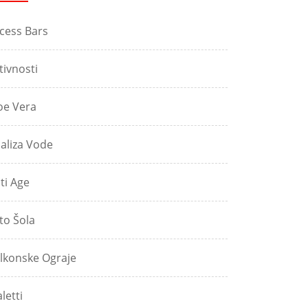
cess Bars
tivnosti
oe Vera
aliza Vode
ti Age
to Šola
lkonske Ograje
aletti