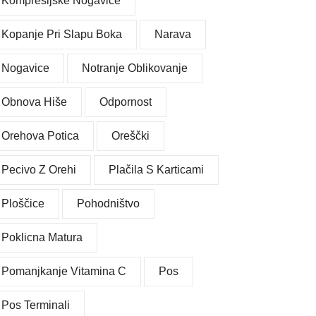
Kompresijske Nogavice
Kopanje Pri Slapu Boka
Narava
Nogavice
Notranje Oblikovanje
Obnova Hiše
Odpornost
Orehova Potica
Oreščki
Pecivo Z Orehi
Plačila S Karticami
Ploščice
Pohodništvo
Poklicna Matura
Pomanjkanje Vitamina C
Pos
Pos Terminali