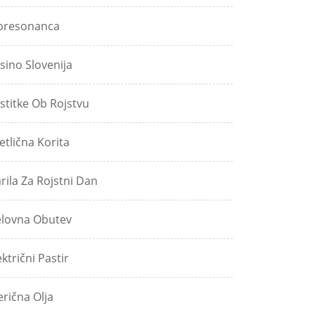
oresonanca
sino Slovenija
stitke Ob Rojstvu
etlična Korita
rila Za Rojstni Dan
lovna Obutev
ektrični Pastir
erična Olja