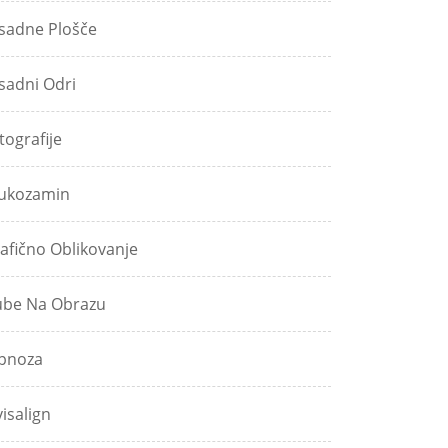
sadne Plošče
sadni Odri
tografije
ukozamin
afično Oblikovanje
be Na Obrazu
pnoza
visalign