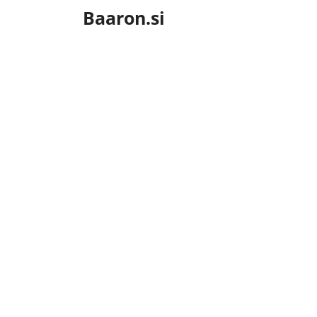
Skip
Baaron.si
to
content