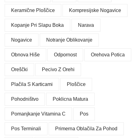
Keramične Ploščice
Kompresijske Nogavice
Kopanje Pri Slapu Boka
Narava
Nogavice
Notranje Oblikovanje
Obnova Hiše
Odpornost
Orehova Potica
Oreščki
Pecivo Z Orehi
Plačila S Karticami
Ploščice
Pohodništvo
Poklicna Matura
Pomanjkanje Vitamina C
Pos
Pos Terminali
Primerna Oblačila Za Pohod