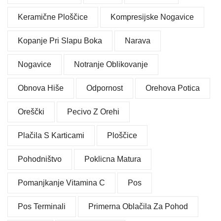
Keramične Ploščice
Kompresijske Nogavice
Kopanje Pri Slapu Boka
Narava
Nogavice
Notranje Oblikovanje
Obnova Hiše
Odpornost
Orehova Potica
Oreščki
Pecivo Z Orehi
Plačila S Karticami
Ploščice
Pohodništvo
Poklicna Matura
Pomanjkanje Vitamina C
Pos
Pos Terminali
Primerna Oblačila Za Pohod