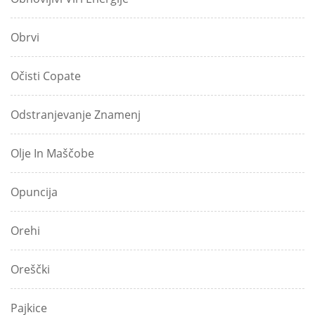
Obrvi
Očisti Copate
Odstranjevanje Znamenj
Olje In Maščobe
Opuncija
Orehi
Oreščki
Pajkice