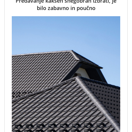
Predavanje kakšen snegobran izbrati, je
bilo zabavno in poučno