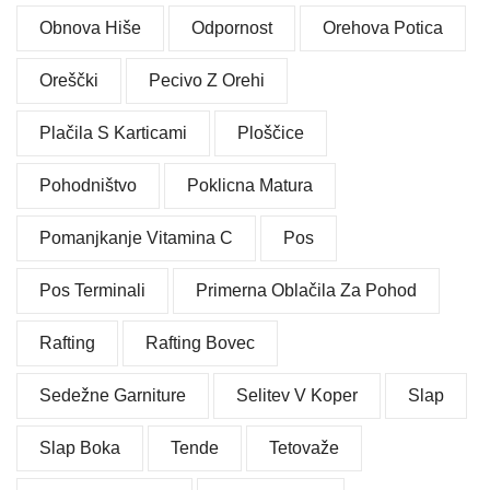
Obnova Hiše
Odpornost
Orehova Potica
Oreščki
Pecivo Z Orehi
Plačila S Karticami
Ploščice
Pohodništvo
Poklicna Matura
Pomanjkanje Vitamina C
Pos
Pos Terminali
Primerna Oblačila Za Pohod
Rafting
Rafting Bovec
Sedežne Garniture
Selitev V Koper
Slap
Slap Boka
Tende
Tetovaže