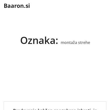
content
Baaron.si
Oznaka:
montaža strehe