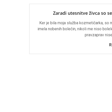
Zaradi utesnitve živca so se
Ker je bila moja služba kozmetičarka, so 
imela nobenih bolečin, nikoli me niso bolele
pravzaprav nise
R