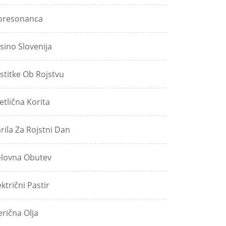
oresonanca
sino Slovenija
stitke Ob Rojstvu
etlična Korita
rila Za Rojstni Dan
lovna Obutev
ektrični Pastir
erična Olja