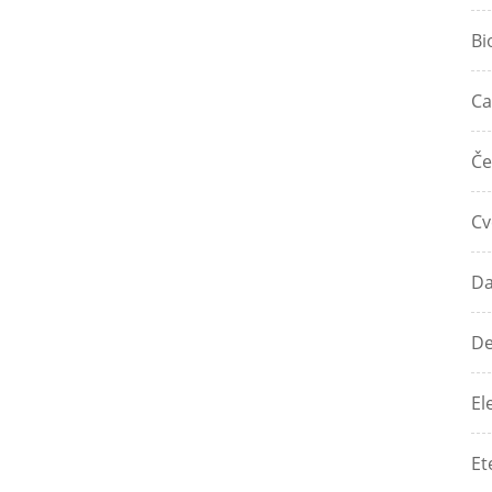
Bi
Ca
Če
Cv
Da
De
El
Et