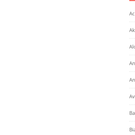
Ac
Ak
Al
An
An
Av
Ba
Bi