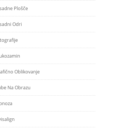
sadne Plošče
sadni Odri
tografije
ukozamin
afično Oblikovanje
be Na Obrazu
pnoza
visalign