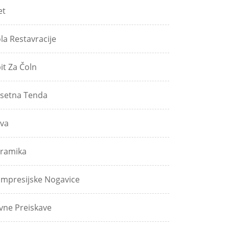
et
ola Restavracije
pit Za Čoln
setna Tenda
va
ramika
mpresijske Nogavice
vne Preiskave