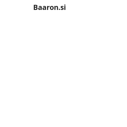
Skip
Baaron.si
to
content