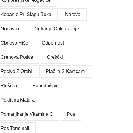
Kompresijske Nogavice
Kopanje Pri Slapu Boka
Narava
Nogavice
Notranje Oblikovanje
Obnova Hiše
Odpornost
Orehova Potica
Oreščki
Pecivo Z Orehi
Plačila S Karticami
Ploščice
Pohodništvo
Poklicna Matura
Pomanjkanje Vitamina C
Pos
Pos Terminali