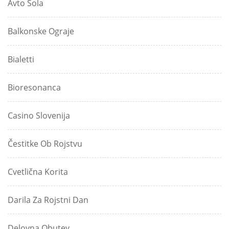
Avto Šola
Balkonske Ograje
Bialetti
Bioresonanca
Casino Slovenija
Čestitke Ob Rojstvu
Cvetlična Korita
Darila Za Rojstni Dan
Delovna Obutev