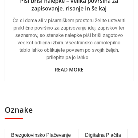
Piši briši nalepke – velika površina za
zapisovanje, risanje in še kaj
Če si doma ali v pisarniškem prostoru želite ustvariti
praktično površino za zapisovanje idej, zapiskov ter
seznamov, so stenske nalepke piši briši zagotovo
več kot odlična izbira. Vsestransko samolepilno
tablo lahko oblikujete povsem po svojih željah,
prilepite pa jo lahko…
READ MORE
Oznake
Brezgotovinsko Plačevanje
Digitalna Plačila