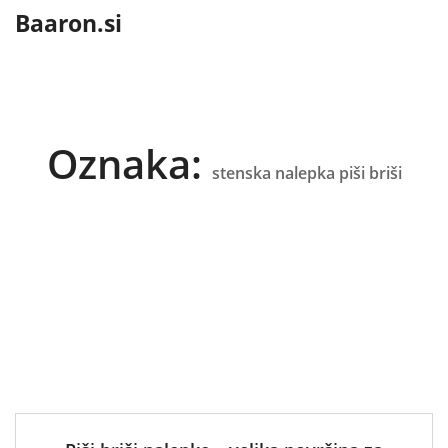
content
Baaron.si
Oznaka:
stenska nalepka piši briši