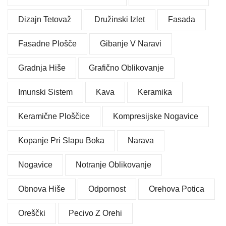
Dizajn Tetovaž
Družinski Izlet
Fasada
Fasadne Plošče
Gibanje V Naravi
Gradnja Hiše
Grafično Oblikovanje
Imunski Sistem
Kava
Keramika
Keramične Ploščice
Kompresijske Nogavice
Kopanje Pri Slapu Boka
Narava
Nogavice
Notranje Oblikovanje
Obnova Hiše
Odpornost
Orehova Potica
Oreščki
Pecivo Z Orehi