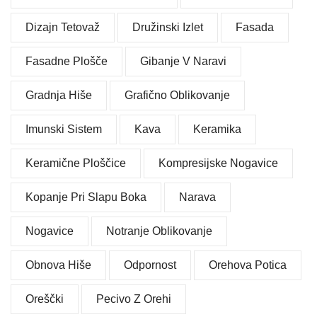
Dizajn Tetovaž
Družinski Izlet
Fasada
Fasadne Plošče
Gibanje V Naravi
Gradnja Hiše
Grafično Oblikovanje
Imunski Sistem
Kava
Keramika
Keramične Ploščice
Kompresijske Nogavice
Kopanje Pri Slapu Boka
Narava
Nogavice
Notranje Oblikovanje
Obnova Hiše
Odpornost
Orehova Potica
Oreščki
Pecivo Z Orehi