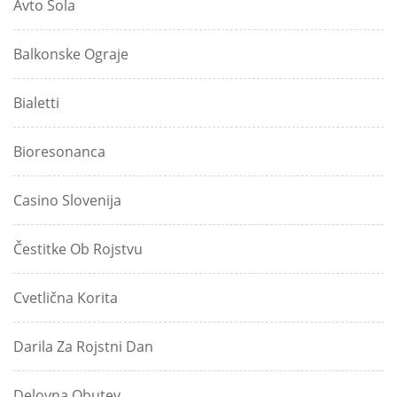
Avto Šola
Balkonske Ograje
Bialetti
Bioresonanca
Casino Slovenija
Čestitke Ob Rojstvu
Cvetlična Korita
Darila Za Rojstni Dan
Delovna Obutev