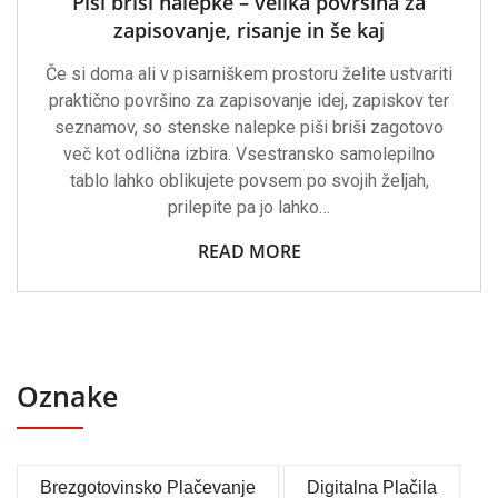
Piši briši nalepke – velika površina za
zapisovanje, risanje in še kaj
Če si doma ali v pisarniškem prostoru želite ustvariti
praktično površino za zapisovanje idej, zapiskov ter
seznamov, so stenske nalepke piši briši zagotovo
več kot odlična izbira. Vsestransko samolepilno
tablo lahko oblikujete povsem po svojih željah,
prilepite pa jo lahko…
READ MORE
Oznake
Brezgotovinsko Plačevanje
Digitalna Plačila