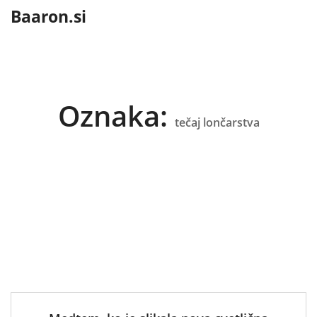
content
Baaron.si
Oznaka:
tečaj lončarstva