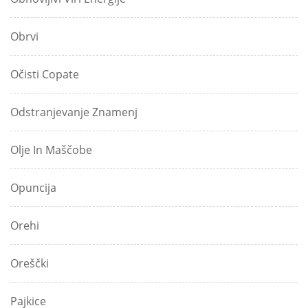
Obrvi
Očisti Copate
Odstranjevanje Znamenj
Olje In Maščobe
Opuncija
Orehi
Oreščki
Pajkice