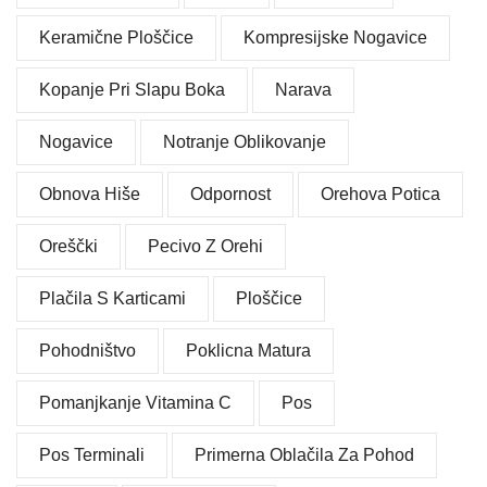
Keramične Ploščice
Kompresijske Nogavice
Kopanje Pri Slapu Boka
Narava
Nogavice
Notranje Oblikovanje
Obnova Hiše
Odpornost
Orehova Potica
Oreščki
Pecivo Z Orehi
Plačila S Karticami
Ploščice
Pohodništvo
Poklicna Matura
Pomanjkanje Vitamina C
Pos
Pos Terminali
Primerna Oblačila Za Pohod