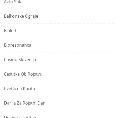
Avto Šola
Balkonske Ograje
Bialetti
Bioresonanca
Casino Slovenija
Čestitke Ob Rojstvu
Cvetlična Korita
Darila Za Rojstni Dan
Delovna Obutev