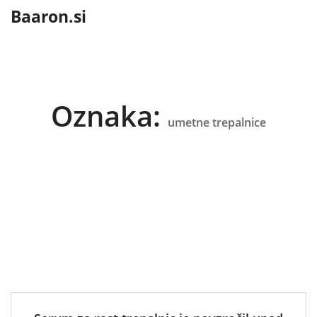
content
Baaron.si
Oznaka:
umetne trepalnice