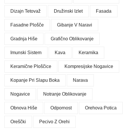
Dizajn Tetovaž
Družinski Izlet
Fasada
Fasadne Plošče
Gibanje V Naravi
Gradnja Hiše
Grafično Oblikovanje
Imunski Sistem
Kava
Keramika
Keramične Ploščice
Kompresijske Nogavice
Kopanje Pri Slapu Boka
Narava
Nogavice
Notranje Oblikovanje
Obnova Hiše
Odpornost
Orehova Potica
Oreščki
Pecivo Z Orehi