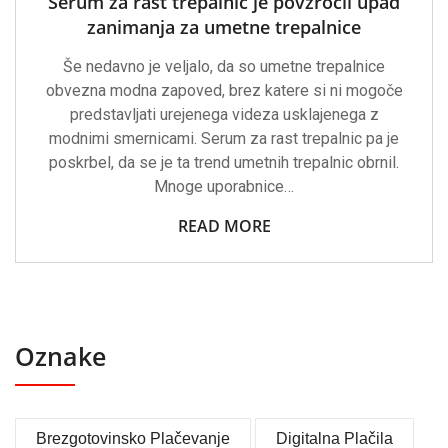
Serum za rast trepalnic je povzročil upad
zanimanja za umetne trepalnice
Še nedavno je veljalo, da so umetne trepalnice
obvezna modna zapoved, brez katere si ni mogoče
predstavljati urejenega videza usklajenega z
modnimi smernicami. Serum za rast trepalnic pa je
poskrbel, da se je ta trend umetnih trepalnic obrnil.
Mnoge uporabnice…
READ MORE
Oznake
Brezgotovinsko Plačevanje
Digitalna Plačila