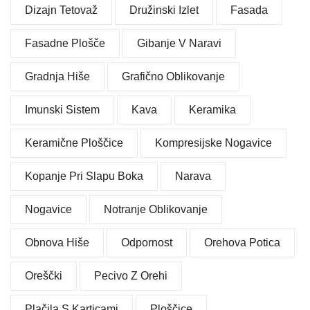
Dizajn Tetovaž
Družinski Izlet
Fasada
Fasadne Plošče
Gibanje V Naravi
Gradnja Hiše
Grafično Oblikovanje
Imunski Sistem
Kava
Keramika
Keramične Ploščice
Kompresijske Nogavice
Kopanje Pri Slapu Boka
Narava
Nogavice
Notranje Oblikovanje
Obnova Hiše
Odpornost
Orehova Potica
Oreščki
Pecivo Z Orehi
Plačila S Karticami
Ploščice