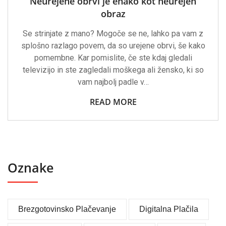
Neurejene obrvi je enako kot neurejen
obraz
Se strinjate z mano? Mogoče se ne, lahko pa vam z
splošno razlago povem, da so urejene obrvi, še kako
pomembne. Kar pomislite, če ste kdaj gledali
televizijo in ste zagledali moškega ali žensko, ki so
vam najbolj padle v…
READ MORE
Oznake
Brezgotovinsko Plačevanje
Digitalna Plačila