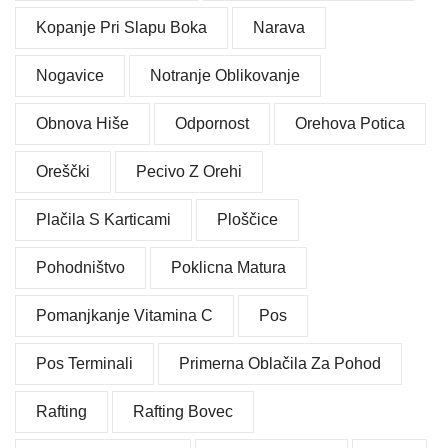
Kopanje Pri Slapu Boka
Narava
Nogavice
Notranje Oblikovanje
Obnova Hiše
Odpornost
Orehova Potica
Oreščki
Pecivo Z Orehi
Plačila S Karticami
Ploščice
Pohodništvo
Poklicna Matura
Pomanjkanje Vitamina C
Pos
Pos Terminali
Primerna Oblačila Za Pohod
Rafting
Rafting Bovec