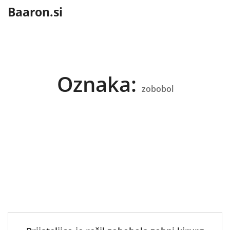
content
Baaron.si
Oznaka:
zobobol