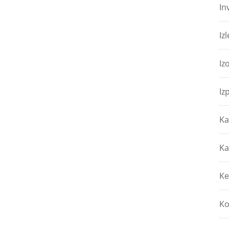
In
Izl
Iz
Iz
Ka
Ka
Ke
Ko