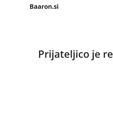
Skip
Baaron.si
to
content
Prijateljico je r