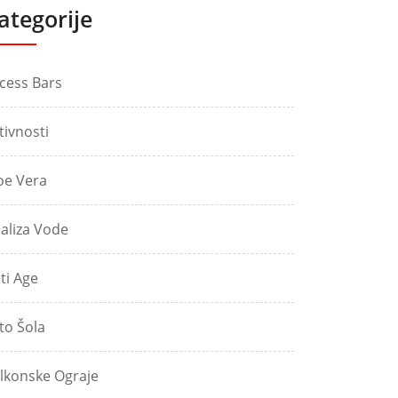
ategorije
cess Bars
tivnosti
oe Vera
aliza Vode
ti Age
to Šola
lkonske Ograje