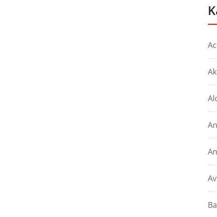
K
Ac
Ak
Al
An
An
Av
Ba