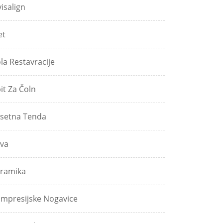
visalign
et
ola Restavracije
pit Za Čoln
setna Tenda
va
ramika
mpresijske Nogavice