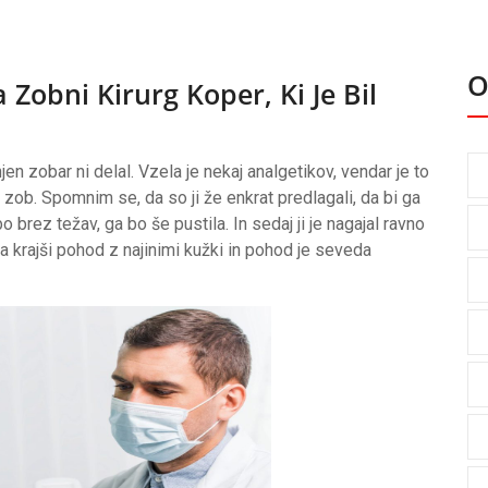
O
a Zobni Kirurg Koper, Ki Je Bil
njen zobar ni delal. Vzela je nekaj analgetikov, vendar je to
i zob. Spomnim se, da so ji že enkrat predlagali, da bi ga
bo brez težav, ga bo še pustila. In sedaj ji je nagajal ravno
a krajši pohod z najinimi kužki in pohod je seveda