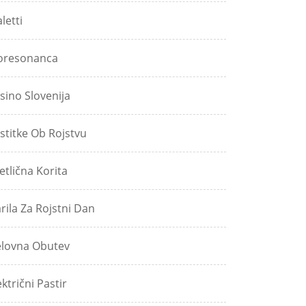
aletti
oresonanca
sino Slovenija
stitke Ob Rojstvu
etlična Korita
rila Za Rojstni Dan
lovna Obutev
ektrični Pastir