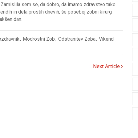
. Zamislila sem se, da dobro, da imamo zdravstvo tako
kendih in dela prostih dnevih, še posebej zobni kirurg
kakšen dan.
ozdravnik
,
Modrostni Zob
,
Odstranitev Zoba
,
Vikend
Next Article