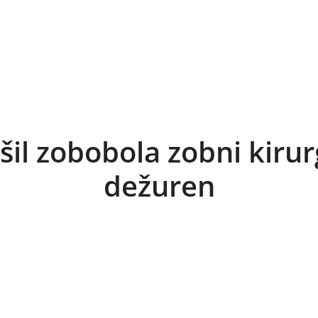
ešil zobobola zobni kirur
dežuren