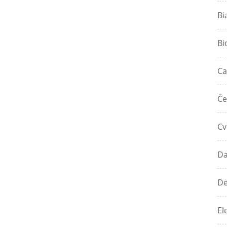
Bi
Bi
Ca
Če
Cv
Da
De
El