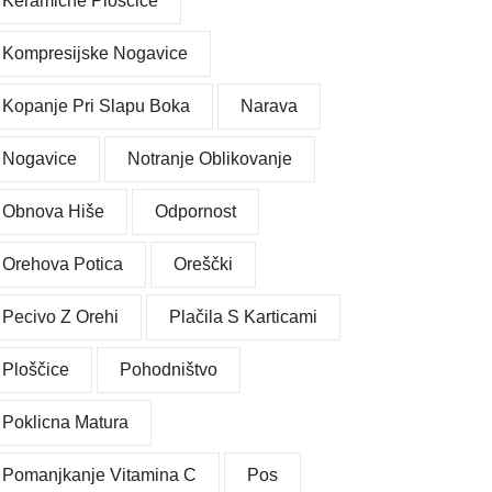
Keramične Ploščice
Kompresijske Nogavice
Kopanje Pri Slapu Boka
Narava
Nogavice
Notranje Oblikovanje
Obnova Hiše
Odpornost
Orehova Potica
Oreščki
Pecivo Z Orehi
Plačila S Karticami
Ploščice
Pohodništvo
Poklicna Matura
Pomanjkanje Vitamina C
Pos