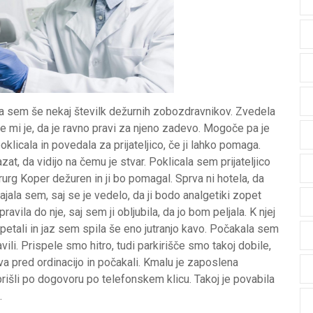
la sem še nekaj številk dežurnih zobozdravnikov. Zvedela
e mi je, da je ravno pravi za njeno zadevo. Mogoče pa je
licala in povedala za prijateljico, če ji lahko pomaga.
at, da vidijo na čemu je stvar. Poklicala sem prijateljico
rurg Koper dežuren in ji bo pomagal. Sprva ni hotela, da
rajala sem, saj se je vedelo, da ji bodo analgetiki zopet
vila do nje, saj sem ji obljubila, da jo bom peljala. K njej
etali in jaz sem spila še eno jutranjo kavo. Počakala sem
vili. Prispele smo hitro, tudi parkirišče smo takoj dobile,
 sva pred ordinacijo in počakali. Kmalu je zaposlena
prišli po dogovoru po telefonskem klicu. Takoj je povabila
.