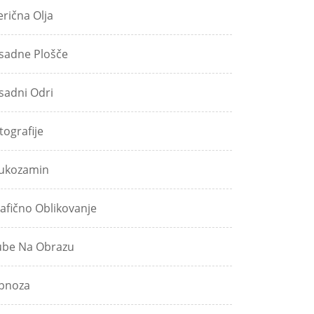
erična Olja
sadne Plošče
sadni Odri
tografije
ukozamin
afično Oblikovanje
be Na Obrazu
pnoza