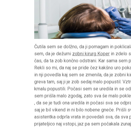
Čutila sem se dolžno, da ji pomagam in poklica
sem, da je dežurni
zobni kirurg Koper
in zdelo s
čas, da ta zob končno odstrani. Kar sama sem pok
Rekli so mi, da naj se pride čez kakšno uro pokaz
in nji povedla kaj sem se zmenila, da je zobni ki
greva tam, saj ji je zob sedaj malo popustil. Vzt
kmalu popustili. Počasi sem se uredila in se odpra
sem prišla malo zgodaj, zato sva še malo poklep
, da se je tudi ona uredila in počasi sva se odpra
saj je bil vikend in ni bilo nobene gneče. Prišli
asistentka odprla vrata in povedali sva, da sva 
prijateljico naj vstopi, jaz pa sem počakala zunaj