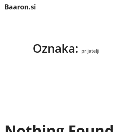
content
Baaron.si
Oznaka:
prijatelji
Nothing Found