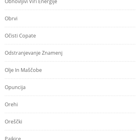
Obnovljivi Viri Energije
Obrvi
Očisti Copate
Odstranjevanje Znamenj
Olje In Maščobe
Opuncija
Orehi
Oreščki
Pajkice