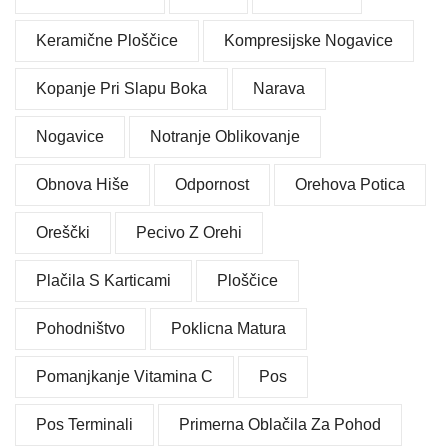
Keramične Ploščice
Kompresijske Nogavice
Kopanje Pri Slapu Boka
Narava
Nogavice
Notranje Oblikovanje
Obnova Hiše
Odpornost
Orehova Potica
Oreščki
Pecivo Z Orehi
Plačila S Karticami
Ploščice
Pohodništvo
Poklicna Matura
Pomanjkanje Vitamina C
Pos
Pos Terminali
Primerna Oblačila Za Pohod