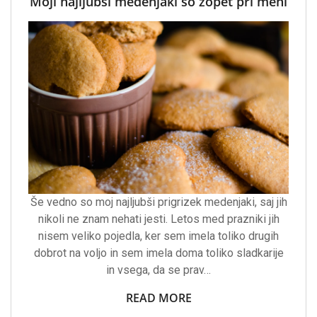
Moji najljubši medenjaki so zopet pri meni
Še vedno so moj najljubši prigrizek medenjaki, saj jih
nikoli ne znam nehati jesti. Letos med prazniki jih
nisem veliko pojedla, ker sem imela toliko drugih
dobrot na voljo in sem imela doma toliko sladkarije
in vsega, da se prav…
READ MORE