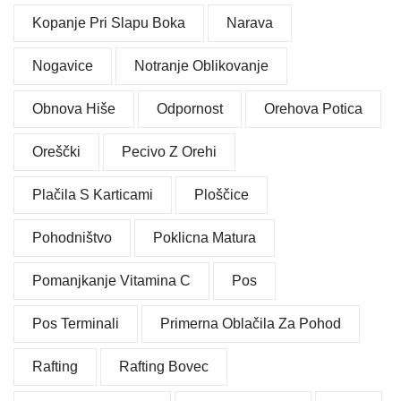
Kopanje Pri Slapu Boka
Narava
Nogavice
Notranje Oblikovanje
Obnova Hiše
Odpornost
Orehova Potica
Oreščki
Pecivo Z Orehi
Plačila S Karticami
Ploščice
Pohodništvo
Poklicna Matura
Pomanjkanje Vitamina C
Pos
Pos Terminali
Primerna Oblačila Za Pohod
Rafting
Rafting Bovec