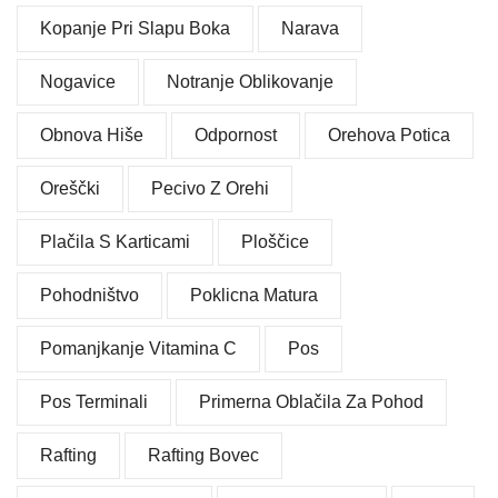
Kopanje Pri Slapu Boka
Narava
Nogavice
Notranje Oblikovanje
Obnova Hiše
Odpornost
Orehova Potica
Oreščki
Pecivo Z Orehi
Plačila S Karticami
Ploščice
Pohodništvo
Poklicna Matura
Pomanjkanje Vitamina C
Pos
Pos Terminali
Primerna Oblačila Za Pohod
Rafting
Rafting Bovec