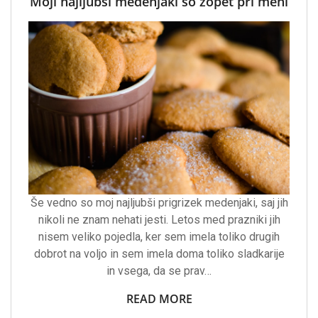
Moji najljubši medenjaki so zopet pri meni
Še vedno so moj najljubši prigrizek medenjaki, saj jih
nikoli ne znam nehati jesti. Letos med prazniki jih
nisem veliko pojedla, ker sem imela toliko drugih
dobrot na voljo in sem imela doma toliko sladkarije
in vsega, da se prav…
READ MORE