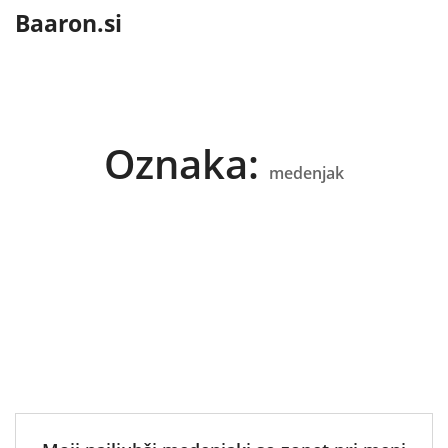
content
Baaron.si
Oznaka:
medenjak