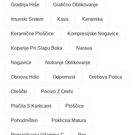
Gradnja Hiše
Grafično Oblikovanje
Imunski Sistem
Kava
Keramika
Keramične Ploščice
Kompresijske Nogavice
Kopanje Pri Slapu Boka
Narava
Nogavice
Notranje Oblikovanje
Obnova Hiše
Odpornost
Orehova Potica
Oreščki
Pecivo Z Orehi
Plačila S Karticami
Ploščice
Pohodništvo
Poklicna Matura
Pomanjkanje Vitamina C
Pos