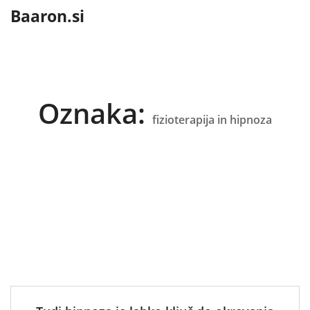
content
Baaron.si
Oznaka:
fizioterapija in hipnoza