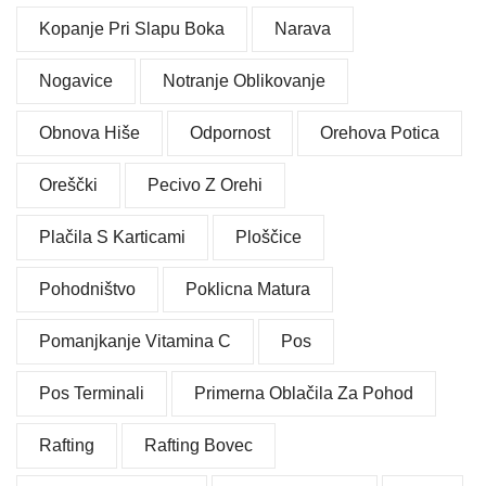
Kopanje Pri Slapu Boka
Narava
Nogavice
Notranje Oblikovanje
Obnova Hiše
Odpornost
Orehova Potica
Oreščki
Pecivo Z Orehi
Plačila S Karticami
Ploščice
Pohodništvo
Poklicna Matura
Pomanjkanje Vitamina C
Pos
Pos Terminali
Primerna Oblačila Za Pohod
Rafting
Rafting Bovec