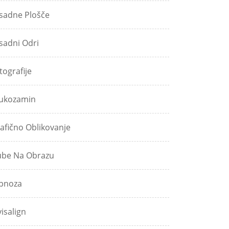
sadne Plošče
sadni Odri
tografije
ukozamin
afično Oblikovanje
be Na Obrazu
pnoza
visalign