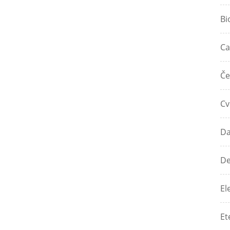
Bi
Ca
Če
Cv
Da
De
El
Et