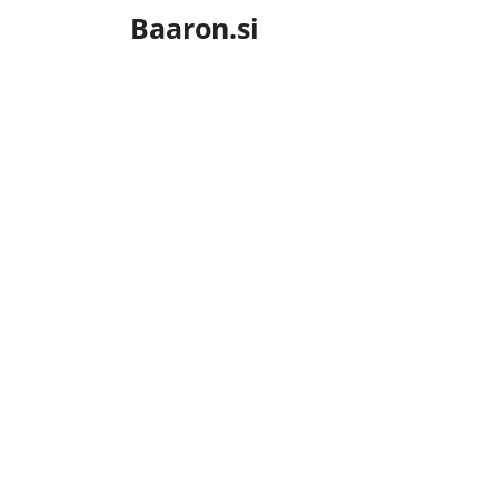
Skip
Baaron.si
to
content