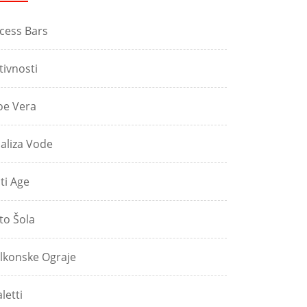
cess Bars
tivnosti
oe Vera
aliza Vode
ti Age
to Šola
lkonske Ograje
aletti