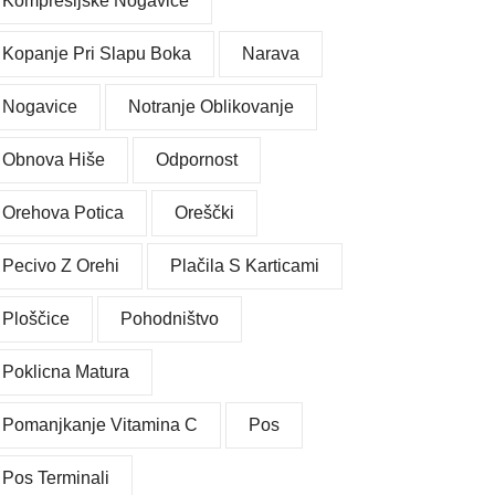
Kompresijske Nogavice
Kopanje Pri Slapu Boka
Narava
Nogavice
Notranje Oblikovanje
Obnova Hiše
Odpornost
Orehova Potica
Oreščki
Pecivo Z Orehi
Plačila S Karticami
Ploščice
Pohodništvo
Poklicna Matura
Pomanjkanje Vitamina C
Pos
Pos Terminali