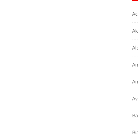
Ac
Ak
Al
An
An
Av
Ba
Bi