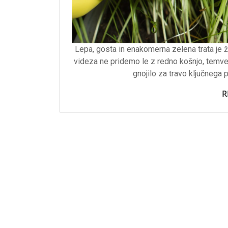
Lepa, gosta in enakomerna zelena trata je ž
videza ne pridemo le z redno košnjo, temveč
gnojilo za travo ključnega
R