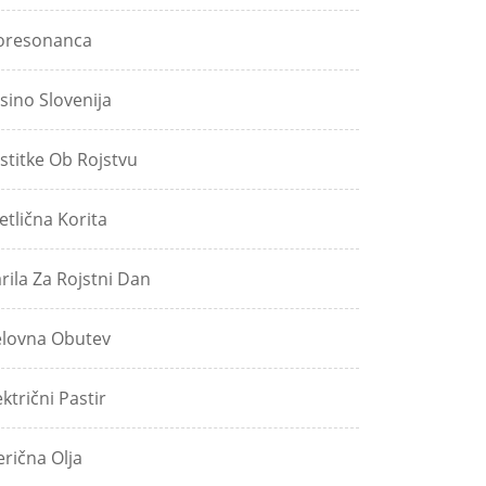
oresonanca
sino Slovenija
stitke Ob Rojstvu
etlična Korita
rila Za Rojstni Dan
lovna Obutev
ektrični Pastir
erična Olja