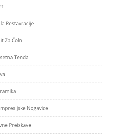
et
ola Restavracije
pit Za Čoln
setna Tenda
va
ramika
mpresijske Nogavice
vne Preiskave