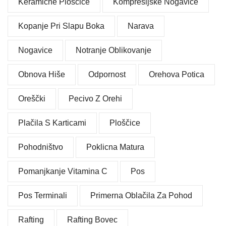
Keramične Ploščice
Kompresijske Nogavice
Kopanje Pri Slapu Boka
Narava
Nogavice
Notranje Oblikovanje
Obnova Hiše
Odpornost
Orehova Potica
Oreščki
Pecivo Z Orehi
Plačila S Karticami
Ploščice
Pohodništvo
Poklicna Matura
Pomanjkanje Vitamina C
Pos
Pos Terminali
Primerna Oblačila Za Pohod
Rafting
Rafting Bovec