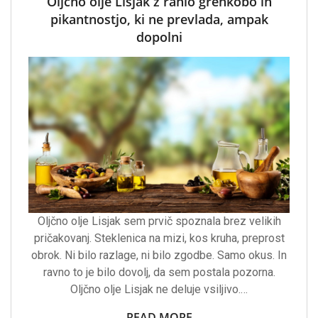
Oljčno olje Lisjak z rahlo grenkobo in
pikantnostjo, ki ne prevlada, ampak
dopolni
Oljčno olje Lisjak sem prvič spoznala brez velikih
pričakovanj. Steklenica na mizi, kos kruha, preprost
obrok. Ni bilo razlage, ni bilo zgodbe. Samo okus. In
ravno to je bilo dovolj, da sem postala pozorna.
Oljčno olje Lisjak ne deluje vsiljivo.…
READ MORE