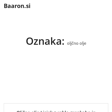
content
Baaron.si
Oznaka:
oljčno olje