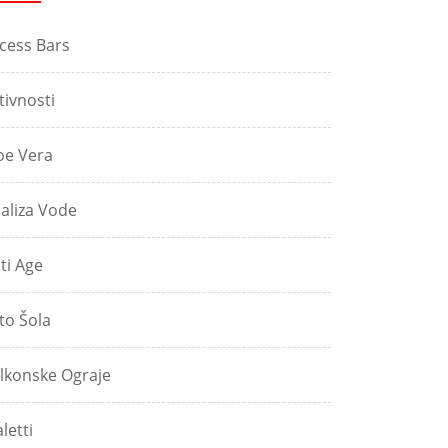
cess Bars
tivnosti
oe Vera
aliza Vode
ti Age
to Šola
lkonske Ograje
aletti