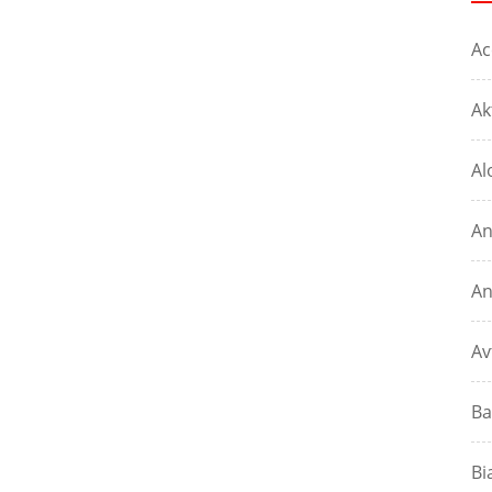
Ac
Ak
Al
An
An
Av
Ba
Bi