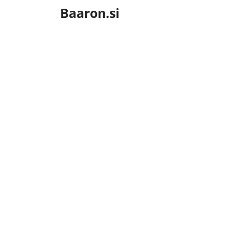
Skip
Baaron.si
to
content