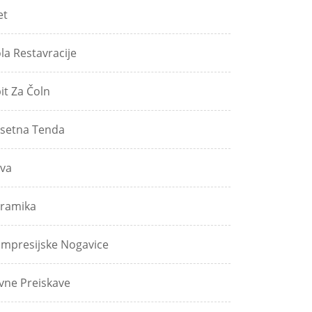
et
ola Restavracije
pit Za Čoln
setna Tenda
va
ramika
mpresijske Nogavice
vne Preiskave