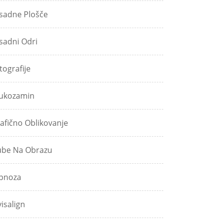
sadne Plošče
sadni Odri
tografije
ukozamin
afično Oblikovanje
be Na Obrazu
pnoza
visalign