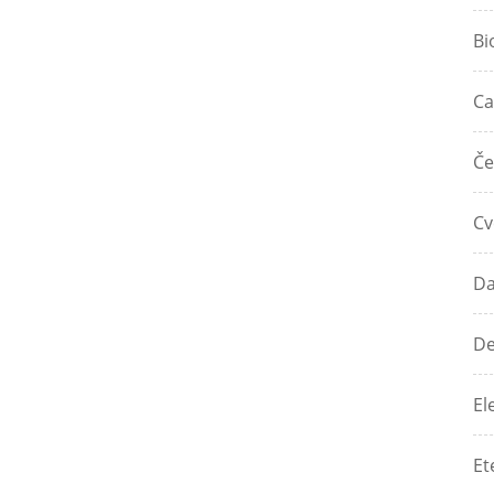
Bi
Ca
Če
Cv
Da
De
El
Et