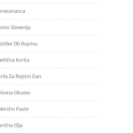
oresonanca
sino Slovenija
stitke Ob Rojstvu
etlična Korita
rila Za Rojstni Dan
lovna Obutev
ektrični Pastir
erična Olja