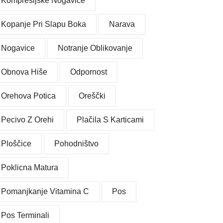
Kompresijske Nogavice
Kopanje Pri Slapu Boka
Narava
Nogavice
Notranje Oblikovanje
Obnova Hiše
Odpornost
Orehova Potica
Oreščki
Pecivo Z Orehi
Plačila S Karticami
Ploščice
Pohodništvo
Poklicna Matura
Pomanjkanje Vitamina C
Pos
Pos Terminali