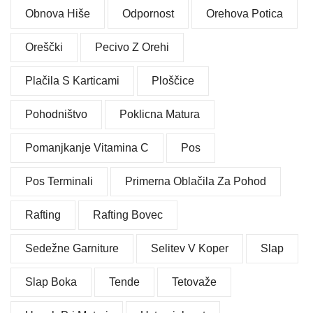
Obnova Hiše
Odpornost
Orehova Potica
Oreščki
Pecivo Z Orehi
Plačila S Karticami
Ploščice
Pohodništvo
Poklicna Matura
Pomanjkanje Vitamina C
Pos
Pos Terminali
Primerna Oblačila Za Pohod
Rafting
Rafting Bovec
Sedežne Garniture
Selitev V Koper
Slap
Slap Boka
Tende
Tetovaže