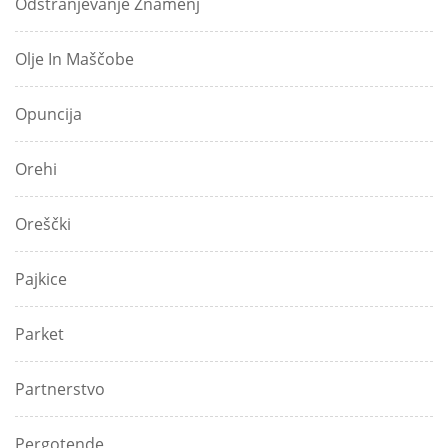
Odstranjevanje Znamenj
Olje In Maščobe
Opuncija
Orehi
Oreščki
Pajkice
Parket
Partnerstvo
Pergotende